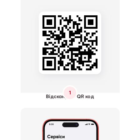
1
Відскануйте QR код