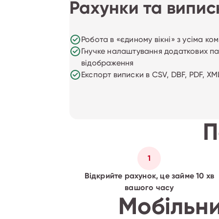
Рахунки та випис
Робота в «єдиному вікні» з усіма ко
Гнучке налаштування додаткових п
відображення
Експорт виписки в CSV, DBF, PDF, XM
П
1
Відкрийте рахунок, це займе 10 хв
вашого часу
Мобільни