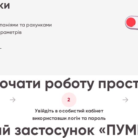
ки
мпаніями та рахунками
араметрів
L
очати роботу прос
2
Увійдіть в особистий кабінет
використавши логін та пароль
й застосунок «ПУМ