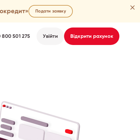
гокредит»
Подати заявку
0 800 501 275
Увійти
Відкрити рахунок