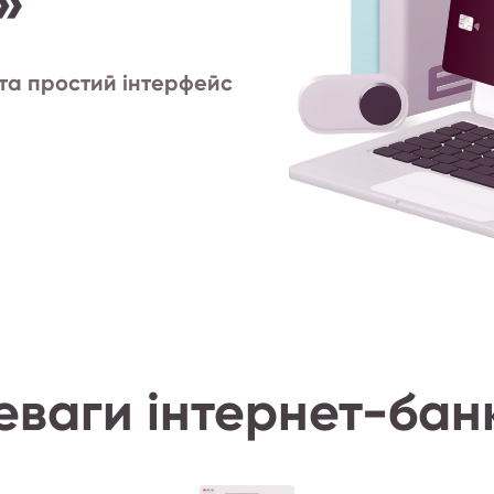
»
 та простий інтерфейс
еваги інтернет-банк