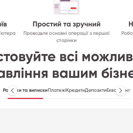
їв
Простий та зручний
Н
п'ютера
Проводьте основні операції з першої
Робо
сторінки
товуйте всі можлив
авління вашим бізн
Рахунки та виписки
Платежі
Кредити
Депозити
Еквайринг