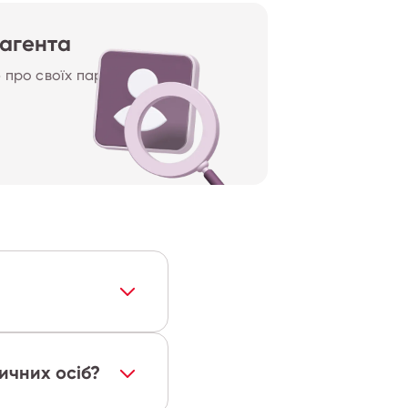
рагента
про своїх партнерів у 
ичних осіб?