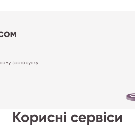
сом
дному застосунку
Корисні сервіси