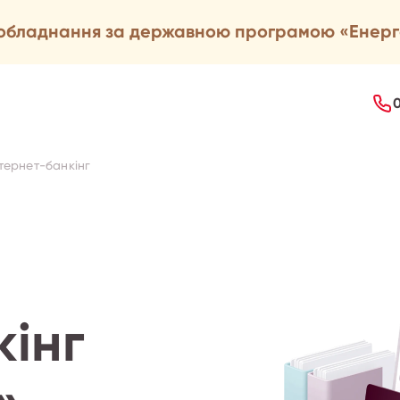
ообладнання за державною програмою «Енер
нтернет-банкінг
кінг