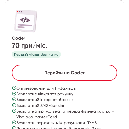
Coder
70 грн/міс.
Перший місяць безплатно
Перейти на Сoder
Оптимізований для IT-фахівців
Безплатне відкриття рахунку
Безплатний інтернет-банкінг
Безплатний SMS-банкінг
Безплатна віртуальна та перша фізична картка –
Visa або MasterCard
Безплатні перекази між рахунками ПУМБ
Перекази в гривні за межі Банку – від 2 грн