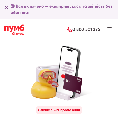
🎁 Все включено — еквайринг, каса та звітність без
абонплат
Детальніше
0 800 501 275
Спеціальна пропозиція