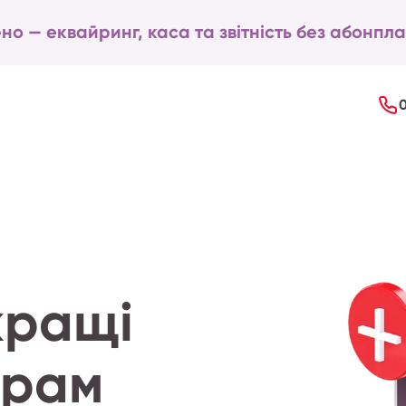
но — еквайринг, каса та звітність без абонпла
кращі
ерам