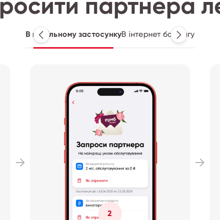
росити партнера л
В мобільному застосунку
В інтернет банкінгу
2