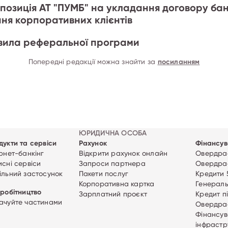
позиція АТ "ПУМБ" на укладання договору бан
ня корпоративних клієнтів
авила реферальної програми
Попередні редакції можна знайти за
посиланням
ЮРИДИЧНА ОСОБА
дукти та сервіси
Рахунок
Фінансув
ернет-банкінг
Відкрити рахунок онлайн
Овердраф
исні сервіси
Запроси партнера
Овердраф
ільний застосунок
Пакети послуг
Кредити 
Корпоративна картка
Генераль
вробітництво
Зарплатний проєкт
Кредит п
ачуйте частинами
Овердра
Фінансув
інфрастр