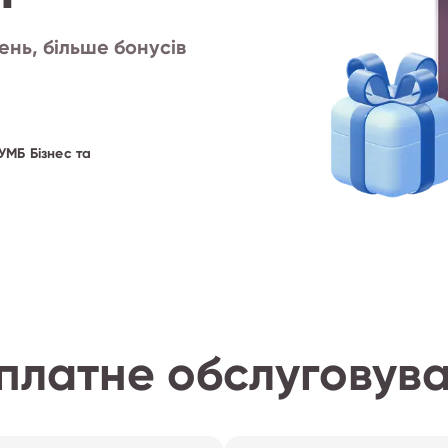
нь, більше бонусів
ПУМБ Бізнес та
платне обслуговув