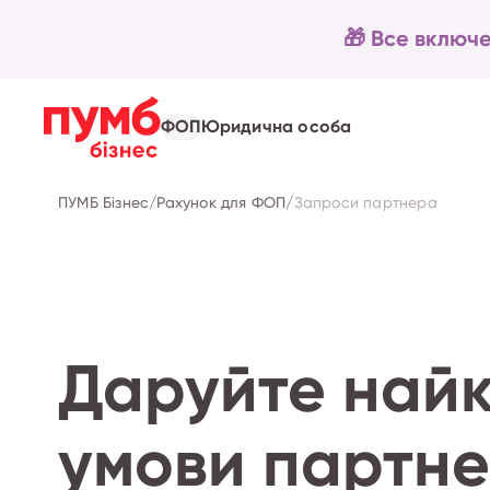
🎁 Все включе
ФОП
Юридична особа
ПУМБ Бізнес
/
Рахунок для ФОП
/
Запроси партнера
Даруйте най
умови партн