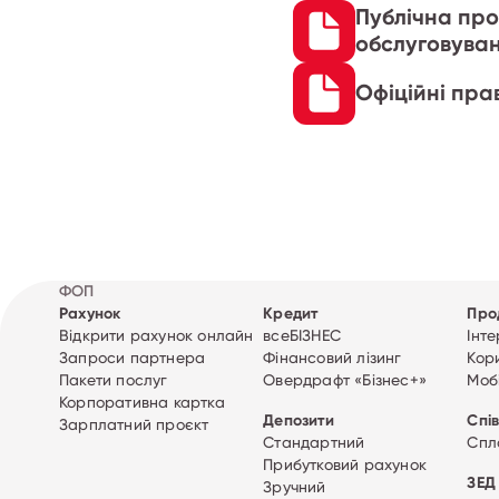
Публічна про
обслуговуван
Офіційні пр
ФОП
Рахунок
Кредит
Про
Відкрити рахунок онлайн
всеБІЗНЕС
Інт
Запроси партнера
Фінансовий лізинг
Кор
Пакети послуг
Овердрафт «Бізнес+»
Моб
Корпоративна картка
Депозити
Спі
Зарплатний проєкт
Стандартний
Спл
Прибутковий рахунок
ЗЕД
Зручний