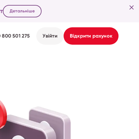
т
Детальніше
0 800 501 275
Увійти
Відкрити рахунок