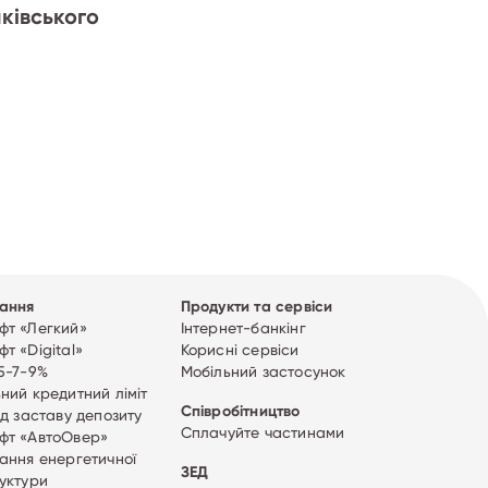
ківського
ання
Продукти та сервіси
т «Легкий»
Інтернет-банкінг
т «Digital»
Корисні сервіси
5-7-9%
Мобільний застосунок
ний кредитний ліміт
Співробітництво
ід заставу депозиту
Сплачуйте частинами
фт «АвтоОвер»
ання енергетичної
ЗЕД
уктури