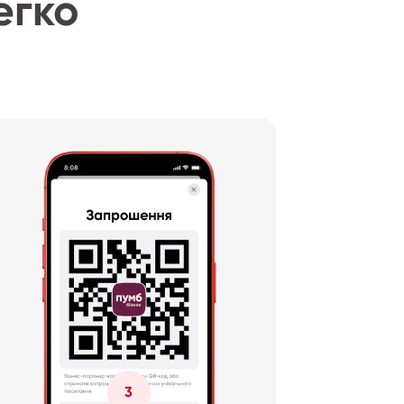
егко
3