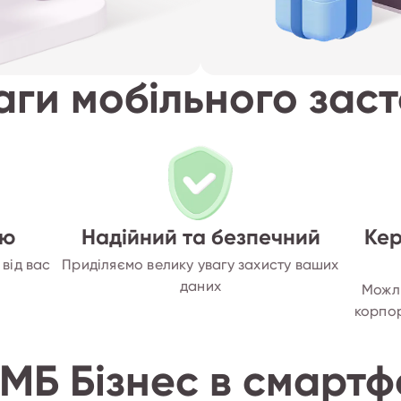
ги мобільного зас
ою
Надійний та безпечний
Кер
 від вас
Приділяємо велику увагу захисту ваших
даних
Можли
корпор
МБ Бізнес в смартф