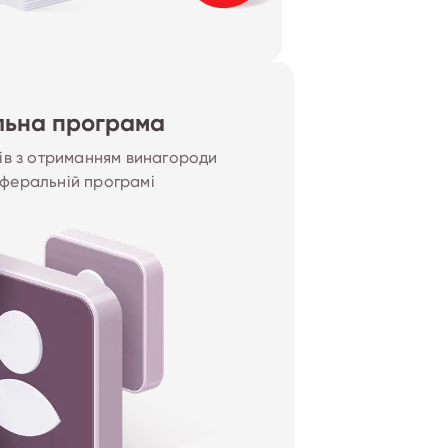
льна програма
ів з отриманням винагороди 
еферальній програмі