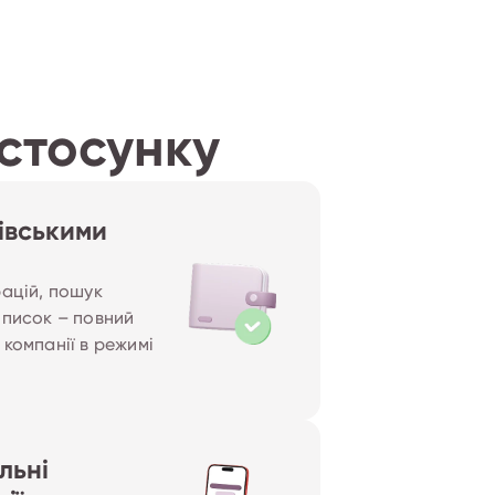
астосунку
івськими
рацій, пошук
иписок – повний
компанії в режимі
льні