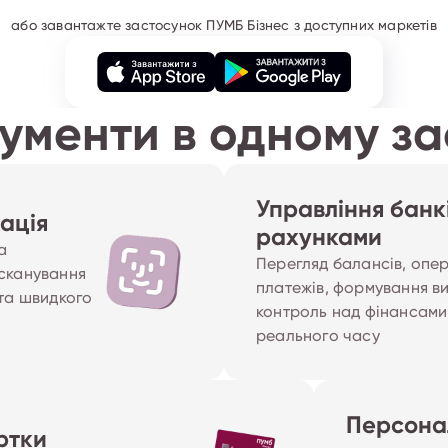
або завантажте застосунок ПУМБ Бізнес з доступних маркетів
рументи в одному з
Управління банк
ація
рахунками
а
Перегляд балансів, опе
 сканування
платежів, формування в
 та швидкого
контроль над фінансами 
реального часу
Персона
ртки