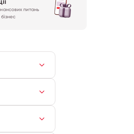
ії
інансових питань
 бізнес