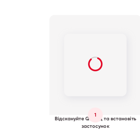
1
Відскануйте QR код та встановіть
застосунок