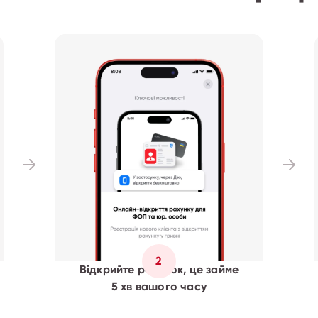
2
Відкрийте рахунок, це займе
5 хв вашого часу