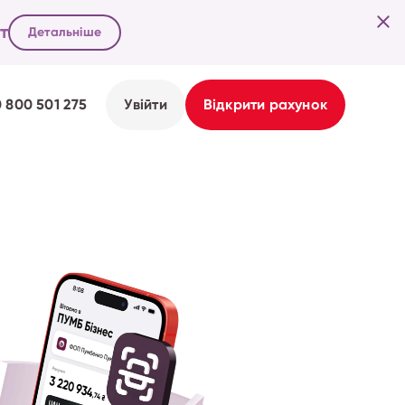
т
Детальніше
0 800 501 275
Увійти
Відкрити рахунок