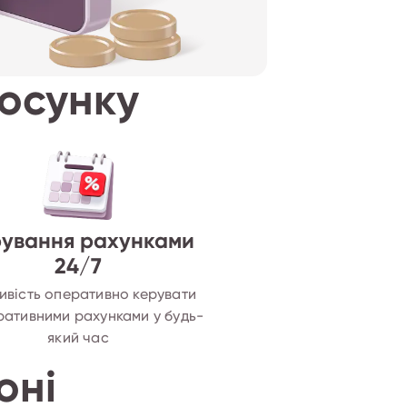
тосунку
ування рахунками
24/7
вість оперативно керувати
ативними рахунками у будь-
який час
оні