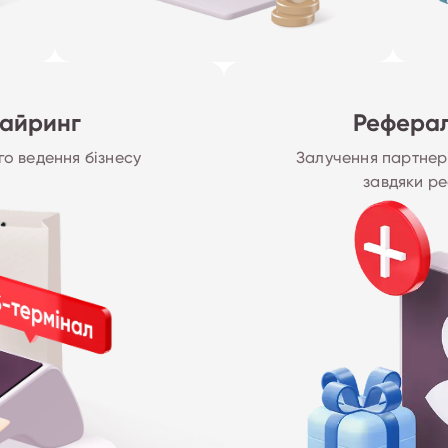
вайринг
Рефера
о ведення бізнесу
Залучення партнер
завдяки р