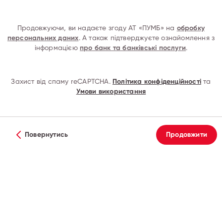
Продовжуючи, ви надаєте згоду АТ «ПУМБ» на
обробку
персональних даних
.
А також підтверджуєте ознайомлення з
інформацією
про банк та банківські послуги
.
Захист від спаму reCAPTCHA.
Політика конфіденційності
та
Умови використання
Повернутись
Продовжити