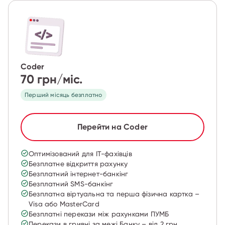
Coder
70 грн/міс.
Перший місяць безплатно
Перейти на Сoder
Оптимізований для IT-фахівців
Безплатне відкриття рахунку
Безплатний інтернет-банкінг
Безплатний SMS-банкінг
Безплатна віртуальна та перша фізична картка –
Visa або MasterCard
Безплатні перекази між рахунками ПУМБ
Перекази в гривні за межі Банку – від 2 грн